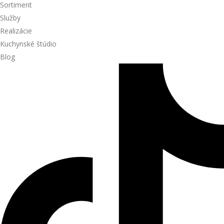
Sortiment
a výsledok splnil moje
Služby
očakávania. Určite odporúčam.
Realizácie
Kuchynské štúdio
Blog