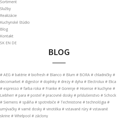
Sortiment
Služby
Realizácie
Kuchynské štúdio
Blog
Kontakt
SK
EN
DE
BLOG
# AEG
# batérie
# biofresh
# Blanco
# Blum
# BORA
# chladničky
#
decomarket
# digestor
# doplnky
# drezy
# dyha
# Electrolux
# Elica
# espresso
# farba roka
# Franke
# Gorenje
# Hisense
# kuchyne
#
Liebherr
# para
# posteľ
# pracovné dosky
# príslušenstvo
# Schock
# Siemens
# spálňa
# spotrebiče
# Technistone
# technológia
#
umývačky
# varné dosky
# vinotéka
# vstavané rúry
# vstavané
skrine
# Whirlpool
# záclony