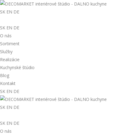
SK
EN
DE
SK
EN
DE
O nás
Sortiment
Služby
Realizácie
Kuchynské štúdio
Blog
Kontakt
SK
EN
DE
SK
EN
DE
SK
EN
DE
O nás