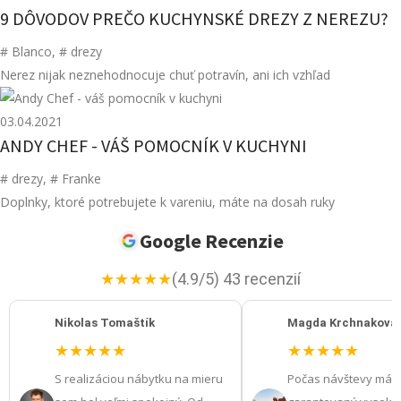
9 DÔVODOV PREČO KUCHYNSKÉ DREZY Z NEREZU?
# Blanco
,
# drezy
Nerez nijak neznehodnocuje chuť potravín, ani ich vzhľad
03.04.2021
ANDY CHEF - VÁŠ POMOCNÍK V KUCHYNI
# drezy
,
# Franke
Doplnky, ktoré potrebujete k vareniu, máte na dosah ruky
Google Recenzie
★
★
★
★
★
(4.9/5) 43 recenzií
Nikolas Tomaštík
Magda Krchnakova
★
★
★
★
★
★
★
★
★
★
S realizáciou nábytku na mieru
Počas návštevy mát