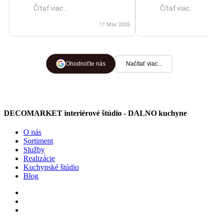
Čítať viac...
Čítať viac...
finálnu montáž. Oceňujem aj to, že
výsledkom som nad
mi pripravili 3D vizualizáciu, vďaka
11 Mar 2026
spokojná, skvelá prá
ktorej som si vedel lepšie
predstaviť výsledok ešte pred
výrobou. Cena bola primeraná
Ohodnoťte nás
Načítať viac...
náročnosti a počas celej
spolupráce bolo vidieť, že im
záleží na spokojnosti zákazníka.
DECOMARKET interiérové štúdio - DALNO kuchyne
Montážnici boli šikovní, ochotní a
dávali si záležať na detailoch.
O nás
Všetko sa dalo bez problémov
Sortiment
Služby
dohodnúť a pri otázkach mi
Realizácie
všetko ochotne vysvetlili. Celý
Kuchynské štúdio
Blog
proces prebehol bez problémov a
výsledok splnil moje očakávania.
Určite odporúčam.