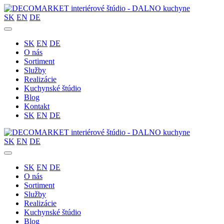
SK
EN
DE
SK
EN
DE
O nás
Sortiment
Služby
Realizácie
Kuchynské štúdio
Blog
Kontakt
SK
EN
DE
SK
EN
DE
SK
EN
DE
O nás
Sortiment
Služby
Realizácie
Kuchynské štúdio
Blog