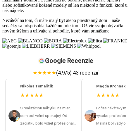
alebo sofistikované kožené modely sú len niektoré z funkcií, ktoré u
nás nájdete.
Nezáleží na tom, či máte malý byt alebo priestranný dom – naše
sedačky sa prispôsobia každému priestoru. Oživte svoju obývačku
novým štýlom a užívajte si pohodlie, ktoré vám prinášame.
Google Recenzie
★
★
★
★
★
(4.9/5) 43 recenzií
Nikolas Tomaštík
Magda Krchnakov
★
★
★
★
★
★
★
★
★
★
S realizáciou nábytku na mieru
Počas návštevy mát
som bol veľmi spokojný. Od
vysoko profesionáln
začiatku bolo vidieť profesionálny
Malina bol vždy ocho
prístup – od zamerania až po
vrátane návrhov aj pr