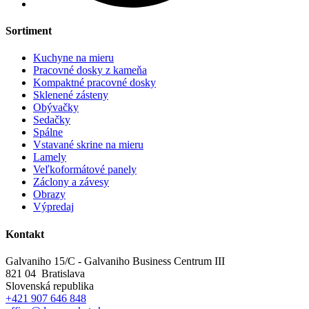
Sortiment
Kuchyne na mieru
Pracovné dosky z kameňa
Kompaktné pracovné dosky
Sklenené zásteny
Obývačky
Sedačky
Spálne
Vstavané skrine na mieru
Lamely
Veľkoformátové panely
Záclony a závesy
Obrazy
Výpredaj
Kontakt
Galvaniho 15/C - Galvaniho Business Centrum III
821 04 Bratislava
Slovenská republika
+421 907 646 848