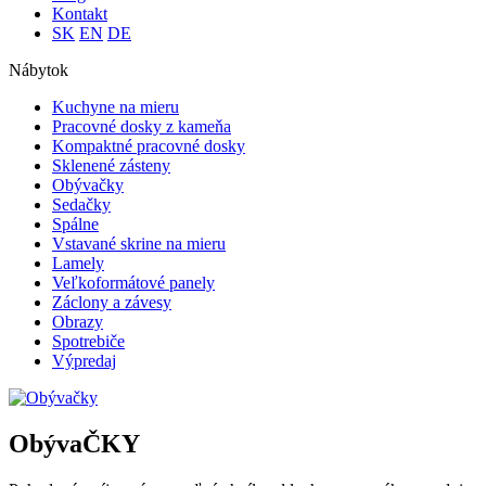
Kontakt
SK
EN
DE
Nábytok
Kuchyne na mieru
Pracovné dosky z kameňa
Kompaktné pracovné dosky
Sklenené zásteny
Obývačky
Sedačky
Spálne
Vstavané skrine na mieru
Lamely
Veľkoformátové panely
Záclony a závesy
Obrazy
Spotrebiče
Výpredaj
ObývaČKY