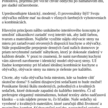
Pohodová, príjemná pre voľné chvíle oddychu po namáhavom dni,
pre sladké ničnerobenie.
Uprednostňujete klasický, moderný, či provensálsky štýl? Svoju
obývačku môžete mať na dosah v rôznych farebných vyhotoveniach
a kombináciách.
Hlavným princípom nášho unikátneho interiérového konceptu je
umožniť zákazníkovi zariadiť svoj interiér tak, aby ladil farbou,
tvarom a materiálom. Najširšie využitie nájdu obývacie steny na
mieru pri zariaďovaní otvorených dispozícií kuchyne a obývačky.
Stále populárnejšie prepojenie denných častí našich domovov je
priam nevyhnutné zariadiť nábytkom, ktorý je dokonale zladený v
každom detaile. V praxi to znamená, že nami navrhnutej kuchyni
vám zároveň navrhneme i identický model obývacej steny. Už
žiadne kompromisy pri hľadaní ideálnej kombinácie kuchyne a
obývačky, obývacie steny na mieru je riešenie pre každého.
Chcete, aby vaša obývačka bola miestom, kde sa budete cítiť
skutočne doma? S našimi dizajnovými sedačkami to bude možné!
Ponúkame širokú škálu moderných, pohodlných a kvalitných
sedačiek, ktoré dokonale zapadnú do každého interiéru. Či už
preferujete elegantný minimalizmus, bohaté textúry alebo nadčasovú
klasiku – u nás nájdete presne to, čo hľadáte. Naše sedačky sú
vyrobené z kvalitných materiálov, ktoré zaručujú dlhú životnosť a
maximálny komfort. Sťahovateľné poťahy, nastaviteľné opierky