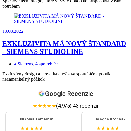
Špičkové technológie, ktoré sa vždy dokonale prispôsobia vašim
potrebám
13.03.2022
EXKLUZIVITA MÁ NOVÝ ŠTANDARD
- SIEMENS STUDIOLINE
# Siemens
,
# spotrebiče
Exkluzívny design a inovatívna výbava spotrebičov ponúka
nezameniteľný pôžitok
Google Recenzie
★
★
★
★
★
(4.9/5) 43 recenzií
Nikolas Tomaštík
Magda Krchnakov
★
★
★
★
★
★
★
★
★
★