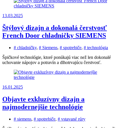
13.03.2025
Štýlový dizajn a dokonalá čerstvosť
French Door chladničky SIEMENS
# chladničky
,
# Siemens
,
# spotrebiče
,
# technológia
Špičkové technológie, ktoré ponúkajú viac než len dokonalé
uchovanie nápojov a potravín a dlhotrvajúcu čerstvosť.
16.01.2025
Objavte exkluzívny dizajn a
najmodernejšie technológie
# siemens
,
# spotrebiče
,
# vstavané rúry