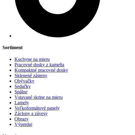
Sortiment
Kuchyne na mieru
Pracovné dosky z kameňa
Kompaktné pracovné dosky
Sklenené zásteny
Obývačky
Sedačky
Spálne
Vstavané skrine na mieru
Lamely
Veľkoformátové panely
Záclony a závesy
Obrazy
Výpredaj