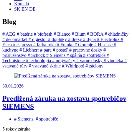
Kontakt
SK
EN
DE
Blog
# AEG
# batérie
# biofresh
# Blanco
# Blum
# BORA
# chladničky
# decomarket
# digestor
# doplnky
# drezy
# dyha
# Electrolux
#
Elica
# espresso
# farba roka
# Franke
# Gorenje
# Hisense
#
kuchyne
# Liebherr
# para
# posteľ
# pracovné dosky
#
príslušenstvo
# Schock
# Siemens
# spálňa
# spotrebiče
#
Technistone
# technológia
# umývačky
# varné dosky
# vinotéka
#
vstavané rúry
# vstavané skrine
# Whirlpool
# záclony
30.01.2026
Predĺžená záruka na zostavu spotrebičov
SIEMENS
# Siemens
,
# spotrebiče
5 rokov záruka