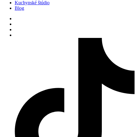
všetko ochotne vysvetlili. Celý
Kuchynské štúdio
Blog
proces prebehol bez problémov a
výsledok splnil moje očakávania.
Určite odporúčam.