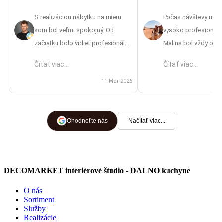
S realizáciou nábytku na mieru
Počas návštevy mát
som bol veľmi spokojný. Od
vysoko profesionáln
začiatku bolo vidieť profesionálny
Malina bol vždy ocho
prístup – od zamerania až po
vrátane návrhov aj pr
Čítať viac...
Čítať viac...
finálnu montáž. Oceňujem aj to, že
výsledkom som nad
mi pripravili 3D vizualizáciu, vďaka
11 Mar 2026
spokojná, skvelá prá
ktorej som si vedel lepšie
predstaviť výsledok ešte pred
výrobou. Cena bola primeraná
Ohodnoťte nás
Načítať viac...
náročnosti a počas celej
spolupráce bolo vidieť, že im
záleží na spokojnosti zákazníka.
DECOMARKET interiérové štúdio - DALNO kuchyne
Montážnici boli šikovní, ochotní a
dávali si záležať na detailoch.
O nás
Všetko sa dalo bez problémov
Sortiment
Služby
dohodnúť a pri otázkach mi
Realizácie