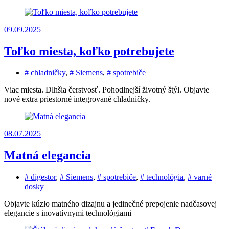
09.09.2025
Toľko miesta, koľko potrebujete
# chladničky
,
# Siemens
,
# spotrebiče
Viac miesta. Dlhšia čerstvosť. Pohodlnejší životný štýl. Objavte
nové extra priestorné integrované chladničky.
08.07.2025
Matná elegancia
# digestor
,
# Siemens
,
# spotrebiče
,
# technológia
,
# varné
dosky
Objavte kúzlo matného dizajnu a jedinečné prepojenie nadčasovej
elegancie s inovatívnymi technológiami