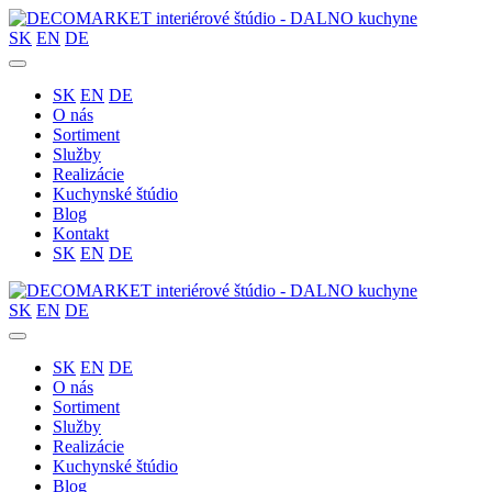
SK
EN
DE
SK
EN
DE
O nás
Sortiment
Služby
Realizácie
Kuchynské štúdio
Blog
Kontakt
SK
EN
DE
SK
EN
DE
SK
EN
DE
O nás
Sortiment
Služby
Realizácie
Kuchynské štúdio
Blog