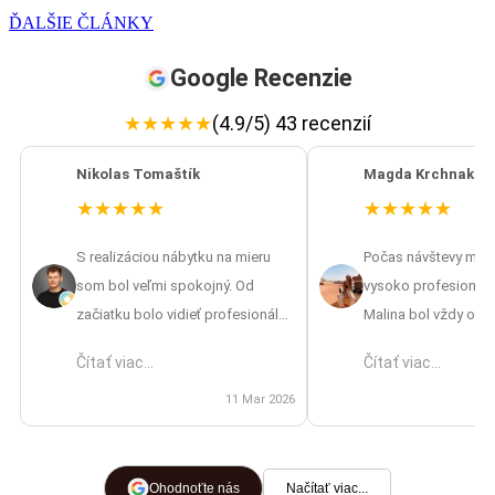
ĎALŠIE ČLÁNKY
Google Recenzie
★
★
★
★
★
(4.9/5) 43 recenzií
Nikolas Tomaštík
Magda Krchnakov
★
★
★
★
★
★
★
★
★
★
S realizáciou nábytku na mieru
Počas návštevy mát
som bol veľmi spokojný. Od
vysoko profesionáln
začiatku bolo vidieť profesionálny
Malina bol vždy ocho
prístup – od zamerania až po
vrátane návrhov aj pr
Čítať viac...
Čítať viac...
finálnu montáž. Oceňujem aj to, že
výsledkom som nad
mi pripravili 3D vizualizáciu, vďaka
11 Mar 2026
spokojná, skvelá prá
ktorej som si vedel lepšie
predstaviť výsledok ešte pred
výrobou. Cena bola primeraná
Ohodnoťte nás
Načítať viac...