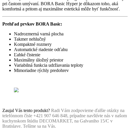
pri častom umývaní. BORA Basic Hyper je dôkazom toho, aká
komfortná a pritom aj maximálne estetická môže byť funkčnosť.
Prehľad prvkov BORA Basic:
Nadrozmerná varná plocha
Takmer nehlučný
Kompaktné rozmery
Automatické riadenie odťahu
Ľahké čistenie
Maximálny úložný priestor
Variabilná funkcia udržiavania teploty
Mimoriadne rýchly predohrev
Zaujal Vás tento produkt?
Radi Vám zodpovieme ďalšie otázky na
telefónnom čísle +421 907 646 848, prípadne navštívte nás v našom
kuchynskom štúdiu DECOMARKET, na Galvaniho 15/C v
Bratislave. Tešíme sa na Vás.