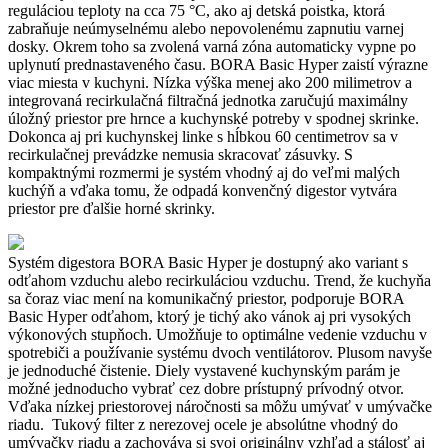
reguláciou teploty na cca 75 °C, ako aj detská poistka, ktorá
zabraňuje neúmyselnému alebo nepovolenému zapnutiu varnej
dosky. Okrem toho sa zvolená varná zóna automaticky vypne po
uplynutí prednastaveného času. BORA Basic Hyper zaistí výrazne
viac miesta v kuchyni. Nízka výška menej ako 200 milimetrov a
integrovaná recirkulačná filtračná jednotka zaručujú maximálny
úložný priestor pre hrnce a kuchynské potreby v spodnej skrinke.
Dokonca aj pri kuchynskej linke s hĺbkou 60 centimetrov sa v
recirkulačnej prevádzke nemusia skracovať zásuvky. S
kompaktnými rozmermi je systém vhodný aj do veľmi malých
kuchýň a vďaka tomu, že odpadá konvenčný digestor vytvára
priestor pre ďalšie horné skrinky.
Systém digestora BORA Basic Hyper je dostupný ako variant s
odťahom vzduchu alebo recirkuláciou vzduchu. Trend, že kuchyňa
sa čoraz viac mení na komunikačný priestor, podporuje BORA
Basic Hyper odťahom, ktorý je tichý ako vánok aj pri vysokých
výkonových stupňoch. Umožňuje to optimálne vedenie vzduchu v
spotrebiči a používanie systému dvoch ventilátorov. Plusom navyše
je jednoduché čistenie. Diely vystavené kuchynským parám je
možné jednoducho vybrať cez dobre prístupný prívodný otvor.
Vďaka nízkej priestorovej náročnosti sa môžu umývať v umývačke
riadu. Tukový filter z nerezovej ocele je absolútne vhodný do
umývačky riadu a zachováva si svoj originálny vzhľad a stálosť aj