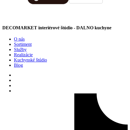
náročnosti a počas celej
spolupráce bolo vidieť, že im
záleží na spokojnosti zákazníka.
DECOMARKET interiérové štúdio - DALNO kuchyne
Montážnici boli šikovní, ochotní a
dávali si záležať na detailoch.
O nás
Všetko sa dalo bez problémov
Sortiment
Služby
dohodnúť a pri otázkach mi
Realizácie
všetko ochotne vysvetlili. Celý
Kuchynské štúdio
Blog
proces prebehol bez problémov a
výsledok splnil moje očakávania.
Určite odporúčam.