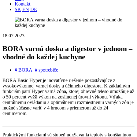
Kontakt
SK
EN
DE
18.07.2023
BORA varná doska a digestor v jednom –
vhodné do každej kuchyne
# BORA
,
# spotrebiče
BORA Basic Hyper je inovatívne riešenie pozostávajúce z
vysokovýkonnej varnej dosky a účinného digestora. K základným
funkciám patrí Hyper varná zóna, ktorej ohrevné teleso umožňuje až
o 50 percent vyšší výkon na zosilnenej úrovni výkonu. Vďaka
centrálnemu ovládaniu a optimálnemu rozmiestneniu varných zón je
možné súčasne variť v 4 hrncom s priemerom až do 24
centimetrom.
Praktickými funkciami sú stupeň udržiavania teploty s konštantnou