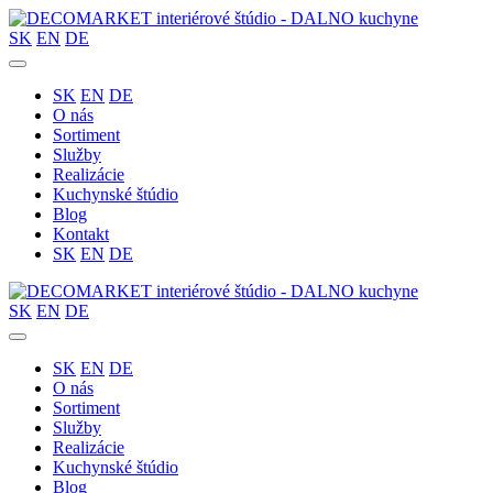
SK
EN
DE
SK
EN
DE
O nás
Sortiment
Služby
Realizácie
Kuchynské štúdio
Blog
Kontakt
SK
EN
DE
SK
EN
DE
SK
EN
DE
O nás
Sortiment
Služby
Realizácie
Kuchynské štúdio
Blog