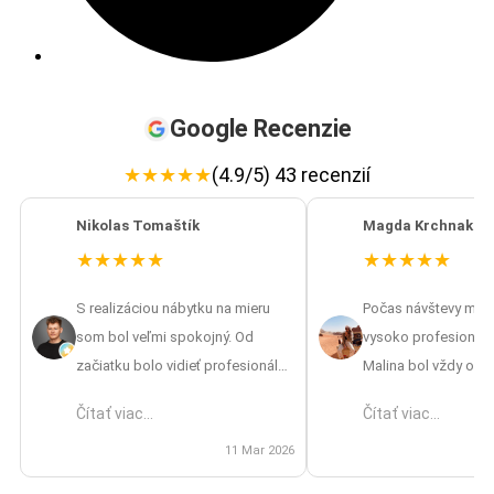
Google Recenzie
★
★
★
★
★
(4.9/5) 43 recenzií
Nikolas Tomaštík
Magda Krchnakov
★
★
★
★
★
★
★
★
★
★
S realizáciou nábytku na mieru
Počas návštevy mát
som bol veľmi spokojný. Od
vysoko profesionáln
začiatku bolo vidieť profesionálny
Malina bol vždy ocho
prístup – od zamerania až po
vrátane návrhov aj pr
Čítať viac...
Čítať viac...
finálnu montáž. Oceňujem aj to, že
výsledkom som nad
mi pripravili 3D vizualizáciu, vďaka
11 Mar 2026
spokojná, skvelá prá
ktorej som si vedel lepšie