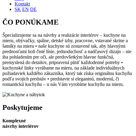
Kontakt
SK
EN
DE
ČO PONÚKAME
Špecializujeme sa na návrhy a realizácie interiérov – kuchyne na
mieru, obývačky, spálne, detské izby, pracovne, vstavané skrine a
šatníky na mieru • naše kuchyne sú zostavené tak, aby hlavnými
prednosťami boli čisté línie, jednoduchosť a nadčasový dizajn – nie
iba pohladením pre oči, ale predovšetkým hlavne funkčná,
premyslená do detailov, pripravená plniť každodenné potreby •
kuchynské linky vyrábame na mieru, na základe individuálnych
požiadaviek každého zákazníka, ktorý tak získa originálnu kuchyňu
podľa svojich predstáv • predstavte si elegantnú, modernú, či
romantickú kuchyňu – u nás Vám vyrobíme kuchyňu na mieru.
Poskytujeme
Komplexné
návrhy interiérov