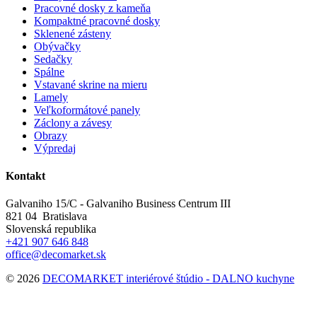
Pracovné dosky z kameňa
Kompaktné pracovné dosky
Sklenené zásteny
Obývačky
Sedačky
Spálne
Vstavané skrine na mieru
Lamely
Veľkoformátové panely
Záclony a závesy
Obrazy
Výpredaj
Kontakt
Galvaniho 15/C - Galvaniho Business Centrum III
821 04 Bratislava
Slovenská republika
+421 907 646 848
office@decomarket.sk
© 2026
DECOMARKET interiérové štúdio - DALNO kuchyne