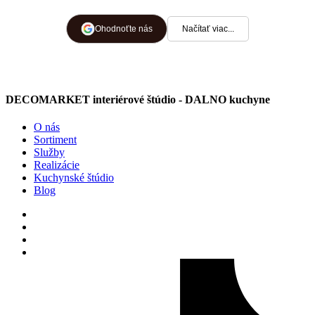
predstaviť výsledok ešte pred
výrobou. Cena bola primeraná
Ohodnoťte nás
Načítať viac...
náročnosti a počas celej
spolupráce bolo vidieť, že im
záleží na spokojnosti zákazníka.
DECOMARKET interiérové štúdio - DALNO kuchyne
Montážnici boli šikovní, ochotní a
dávali si záležať na detailoch.
O nás
Všetko sa dalo bez problémov
Sortiment
Služby
dohodnúť a pri otázkach mi
Realizácie
všetko ochotne vysvetlili. Celý
Kuchynské štúdio
Blog
proces prebehol bez problémov a
výsledok splnil moje očakávania.
Určite odporúčam.