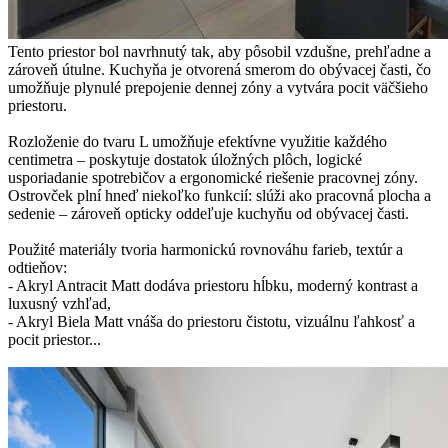
Tento priestor bol navrhnutý tak, aby pôsobil vzdušne, prehľadne a
zároveň útulne. Kuchyňa je otvorená smerom do obývacej časti, čo
umožňuje plynulé prepojenie dennej zóny a vytvára pocit väčšieho
priestoru.
Rozloženie do tvaru L umožňuje efektívne využitie každého
centimetra – poskytuje dostatok úložných plôch, logické
usporiadanie spotrebičov a ergonomické riešenie pracovnej zóny.
Ostrovček plní hneď niekoľko funkcií: slúži ako pracovná plocha a
sedenie – zároveň opticky oddeľuje kuchyňu od obývacej časti.
Použité materiály tvoria harmonickú rovnováhu farieb, textúr a
odtieňov:
- Akryl Antracit Matt dodáva priestoru hĺbku, moderný kontrast a
luxusný vzhľad,
- Akryl Biela Matt vnáša do priestoru čistotu, vizuálnu ľahkosť a
pocit priestor...