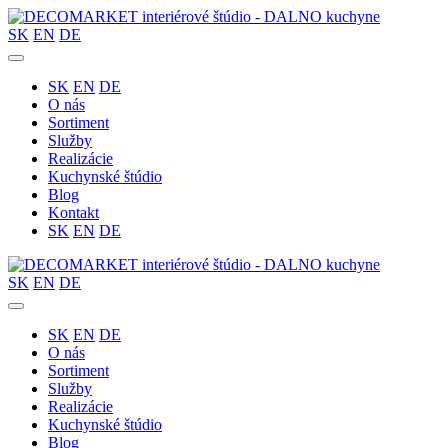
SK
EN
DE
SK
EN
DE
O nás
Sortiment
Služby
Realizácie
Kuchynské štúdio
Blog
Kontakt
SK
EN
DE
SK
EN
DE
SK
EN
DE
O nás
Sortiment
Služby
Realizácie
Kuchynské štúdio
Blog