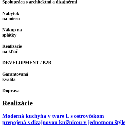
Spolupráca s architektmi a dizajnérmi
Nábytok
na mieru
Nákup na
splátky
Realizácie
na kľúč
DEVELOPMENT / B2B
Garantovaná
kvalita
Doprava
Realizácie
Moderná kuchyňa v tvare L s ostrovčekom
prepojená s dizajnovou knižnicou v jednotnom štýle