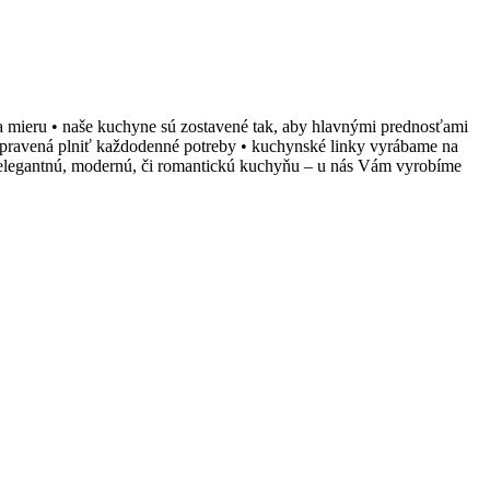
 na mieru • naše kuchyne sú zostavené tak, aby hlavnými prednosťami
pripravená plniť každodenné potreby • kuchynské linky vyrábame na
si elegantnú, modernú, či romantickú kuchyňu – u nás Vám vyrobíme