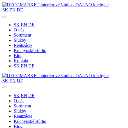
SK
EN
DE
SK
EN
DE
O nás
Sortiment
Služby
Realizácie
Kuchynské štúdio
Blog
Kontakt
SK
EN
DE
SK
EN
DE
SK
EN
DE
O nás
Sortiment
Služby
Realizácie
Kuchynské štúdio
Blog