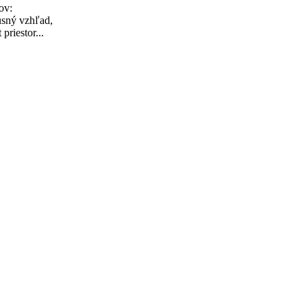
ov:
usný vzhľad,
priestor...