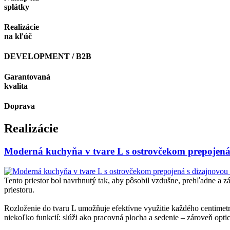
splátky
Realizácie
na kľúč
DEVELOPMENT / B2B
Garantovaná
kvalita
Doprava
Realizácie
Moderná kuchyňa v tvare L s ostrovčekom prepojená 
Tento priestor bol navrhnutý tak, aby pôsobil vzdušne, prehľadne a 
priestoru.
Rozloženie do tvaru L umožňuje efektívne využitie každého centimetr
niekoľko funkcií: slúži ako pracovná plocha a sedenie – zároveň opt