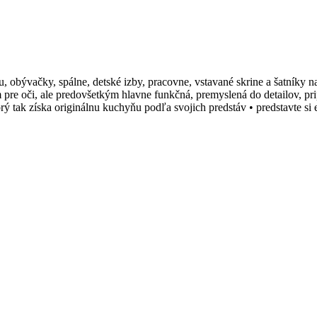
ru, obývačky, spálne, detské izby, pracovne, vstavané skrine a šatníky
ím pre oči, ale predovšetkým hlavne funkčná, premyslená do detailov, 
rý tak získa originálnu kuchyňu podľa svojich predstáv • predstavte 