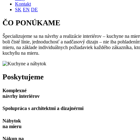
Kontakt
SK
EN
DE
ČO PONÚKAME
Špecializujeme sa na návrhy a realizácie interiérov – kuchyne na mie
boli čisté línie, jednoduchosť a nadčasový dizajn – nie iba pohladen
mieru, na základe individuálnych požiadaviek každého zákazníka, kto
kuchyňu na mieru.
Poskytujeme
Komplexné
návrhy interiérov
Spolupráca s architektmi a dizajnérmi
Nábytok
na mieru
Nákup na