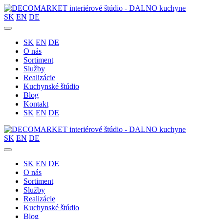
SK
EN
DE
SK
EN
DE
O nás
Sortiment
Služby
Realizácie
Kuchynské štúdio
Blog
Kontakt
SK
EN
DE
SK
EN
DE
SK
EN
DE
O nás
Sortiment
Služby
Realizácie
Kuchynské štúdio
Blog