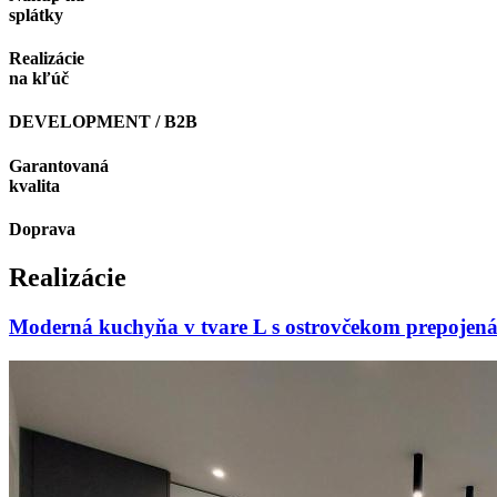
splátky
Realizácie
na kľúč
DEVELOPMENT / B2B
Garantovaná
kvalita
Doprava
Realizácie
Moderná kuchyňa v tvare L s ostrovčekom prepojená 