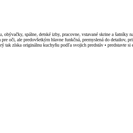
ru, obývačky, spálne, detské izby, pracovne, vstavané skrine a šatníky
ím pre oči, ale predovšetkým hlavne funkčná, premyslená do detailov, 
rý tak získa originálnu kuchyňu podľa svojich predstáv • predstavte 