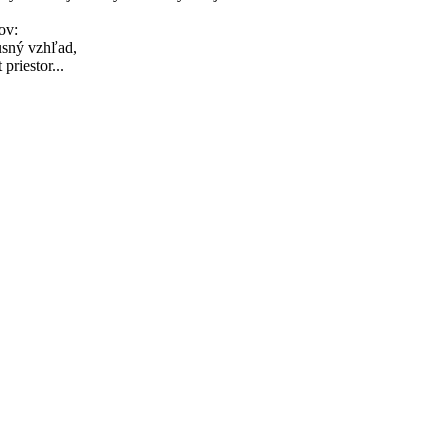
ov:
usný vzhľad,
priestor...