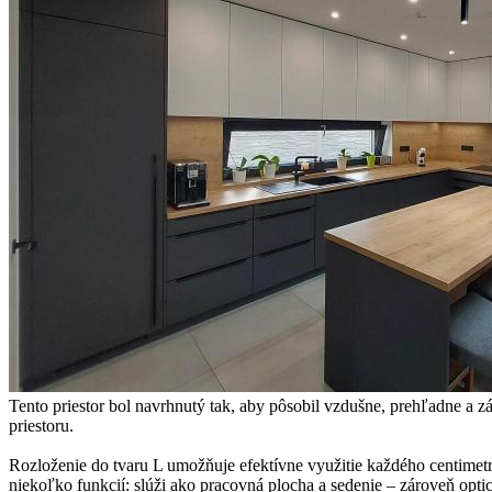
Tento priestor bol navrhnutý tak, aby pôsobil vzdušne, prehľadne a 
priestoru.
Rozloženie do tvaru L umožňuje efektívne využitie každého centimetr
niekoľko funkcií: slúži ako pracovná plocha a sedenie – zároveň opt