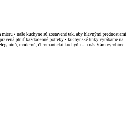
 na mieru • naše kuchyne sú zostavené tak, aby hlavnými prednosťami
pripravená plniť každodenné potreby • kuchynské linky vyrábame na
si elegantnú, modernú, či romantickú kuchyňu – u nás Vám vyrobíme