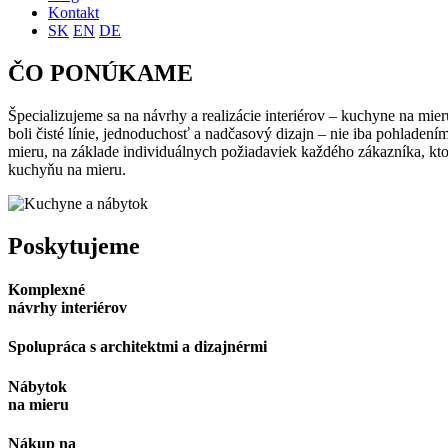
Kontakt
SK
EN
DE
ČO PONÚKAME
Špecializujeme sa na návrhy a realizácie interiérov – kuchyne na mie
boli čisté línie, jednoduchosť a nadčasový dizajn – nie iba pohladen
mieru, na základe individuálnych požiadaviek každého zákazníka, kto
kuchyňu na mieru.
Poskytujeme
Komplexné
návrhy interiérov
Spolupráca s architektmi a dizajnérmi
Nábytok
na mieru
Nákup na