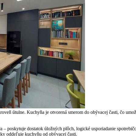
zároveň útulne. Kuchyňa je otvorená smerom do obývacej časti, čo umož
a – poskytuje dostatok úložných plôch, logické usporiadanie spotrebič
icky oddeľuje kuchyňu od obývacej časti.