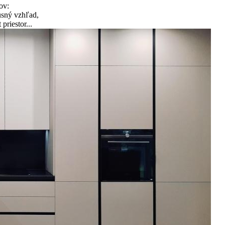
ov:
usný vzhľad,
priestor...