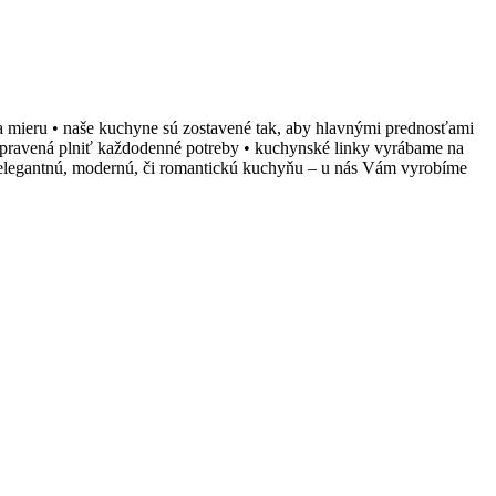
 na mieru • naše kuchyne sú zostavené tak, aby hlavnými prednosťami
pripravená plniť každodenné potreby • kuchynské linky vyrábame na
si elegantnú, modernú, či romantickú kuchyňu – u nás Vám vyrobíme