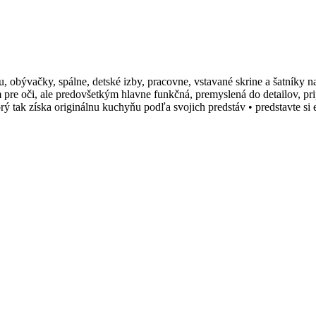
ru, obývačky, spálne, detské izby, pracovne, vstavané skrine a šatníky
ím pre oči, ale predovšetkým hlavne funkčná, premyslená do detailov, 
rý tak získa originálnu kuchyňu podľa svojich predstáv • predstavte 