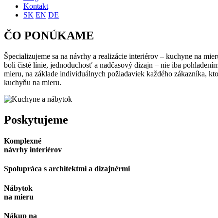
Kontakt
SK
EN
DE
ČO PONÚKAME
Špecializujeme sa na návrhy a realizácie interiérov – kuchyne na mie
boli čisté línie, jednoduchosť a nadčasový dizajn – nie iba pohladen
mieru, na základe individuálnych požiadaviek každého zákazníka, kto
kuchyňu na mieru.
Poskytujeme
Komplexné
návrhy interiérov
Spolupráca s architektmi a dizajnérmi
Nábytok
na mieru
Nákup na