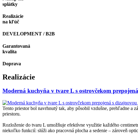
splátky
Realizácie
na kľúč
DEVELOPMENT / B2B
Garantovaná
kvalita
Doprava
Realizácie
Moderná kuchyňa v tvare L s ostrovčekom prepojená 
Tento priestor bol navrhnutý tak, aby pôsobil vzdušne, prehľadne a 
priestoru.
Rozloženie do tvaru L umožňuje efektívne využitie každého centimetr
niekoľko funkcií: slúži ako pracovná plocha a sedenie – zároveň opt