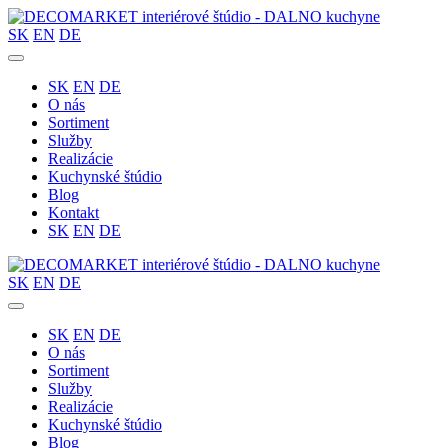
SK
EN
DE
SK
EN
DE
O nás
Sortiment
Služby
Realizácie
Kuchynské štúdio
Blog
Kontakt
SK
EN
DE
SK
EN
DE
SK
EN
DE
O nás
Sortiment
Služby
Realizácie
Kuchynské štúdio
Blog