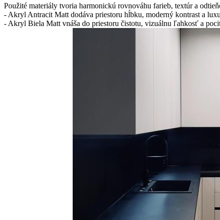
Použité materiály tvoria harmonickú rovnováhu farieb, textúr a odtieň
- Akryl Antracit Matt dodáva priestoru hĺbku, moderný kontrast a lux
- Akryl Biela Matt vnáša do priestoru čistotu, vizuálnu ľahkosť a pocit 