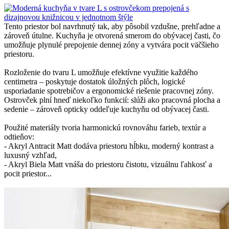
Tento priestor bol navrhnutý tak, aby pôsobil vzdušne, prehľadne a
zároveň útulne. Kuchyňa je otvorená smerom do obývacej časti, čo
umožňuje plynulé prepojenie dennej zóny a vytvára pocit väčšieho
priestoru.
Rozloženie do tvaru L umožňuje efektívne využitie každého
centimetra – poskytuje dostatok úložných plôch, logické
usporiadanie spotrebičov a ergonomické riešenie pracovnej zóny.
Ostrovček plní hneď niekoľko funkcií: slúži ako pracovná plocha a
sedenie – zároveň opticky oddeľuje kuchyňu od obývacej časti.
Použité materiály tvoria harmonickú rovnováhu farieb, textúr a
odtieňov:
- Akryl Antracit Matt dodáva priestoru hĺbku, moderný kontrast a
luxusný vzhľad,
- Akryl Biela Matt vnáša do priestoru čistotu, vizuálnu ľahkosť a
pocit priestor...