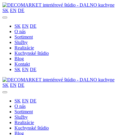
SK
EN
DE
SK
EN
DE
O nás
Sortiment
Služby
Realizácie
Kuchynské štúdio
Blog
Kontakt
SK
EN
DE
SK
EN
DE
SK
EN
DE
O nás
Sortiment
Služby
Realizácie
Kuchynské štúdio
Blog