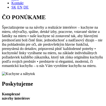
Kontakt
SK
EN
DE
ČO PONÚKAME
Špecializujeme sa na návrhy a realizácie interiérov – kuchyne na
mieru, obývačky, spálne, detské izby, pracovne, vstavané skrine a
šatníky na mieru • naše kuchyne sú zostavené tak, aby hlavnými
prednosťami boli čisté línie, jednoduchosť a nadčasový dizajn – nie
iba pohladením pre oči, ale predovšetkým hlavne funkčná,
premyslená do detailov, pripravená plniť každodenné potreby •
kuchynské linky vyrábame na mieru, na základe individuálnych
požiadaviek každého zákazníka, ktorý tak získa originálnu kuchyňu
podľa svojich predstáv • predstavte si elegantnú, modernú, či
romantickú kuchyňu – u nás Vám vyrobíme kuchyňu na mieru.
Poskytujeme
Komplexné
návrhy interiérov