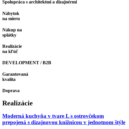
Spolupráca s architektmi a dizajnérmi
Nábytok
na mieru
Nákup na
splátky
Realizácie
na kľúč
DEVELOPMENT / B2B
Garantovaná
kvalita
Doprava
Realizácie
Moderná kuchyňa v tvare L s ostrovčekom
prepojená s dizajnovou knižnicou v jednotnom štýle