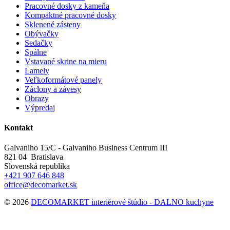
Pracovné dosky z kameňa
Kompaktné pracovné dosky
Sklenené zásteny
Obývačky
Sedačky
Spálne
Vstavané skrine na mieru
Lamely
Veľkoformátové panely
Záclony a závesy
Obrazy
Výpredaj
Kontakt
Galvaniho 15/C - Galvaniho Business Centrum III
821 04 Bratislava
Slovenská republika
+421 907 646 848
office@decomarket.sk
© 2026
DECOMARKET interiérové štúdio - DALNO kuchyne