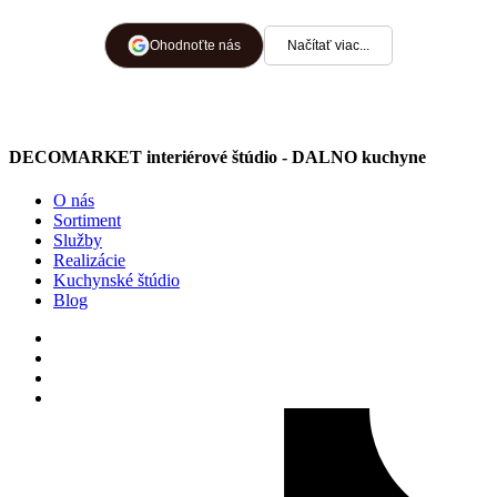
predstaviť výsledok ešte pred
výrobou. Cena bola primeraná
Ohodnoťte nás
Načítať viac...
náročnosti a počas celej
spolupráce bolo vidieť, že im
záleží na spokojnosti zákazníka.
DECOMARKET interiérové štúdio - DALNO kuchyne
Montážnici boli šikovní, ochotní a
dávali si záležať na detailoch.
O nás
Všetko sa dalo bez problémov
Sortiment
Služby
dohodnúť a pri otázkach mi
Realizácie
všetko ochotne vysvetlili. Celý
Kuchynské štúdio
Blog
proces prebehol bez problémov a
výsledok splnil moje očakávania.
Určite odporúčam.