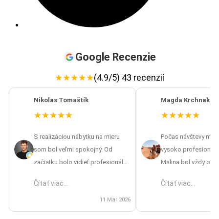
Google Recenzie
★
★
★
★
★
(4.9/5) 43 recenzií
Nikolas Tomaštík
Magda Krchnakov
★
★
★
★
★
★
★
★
★
★
S realizáciou nábytku na mieru
Počas návštevy mát
som bol veľmi spokojný. Od
vysoko profesionáln
začiatku bolo vidieť profesionálny
Malina bol vždy ocho
prístup – od zamerania až po
vrátane návrhov aj pr
Čítať viac...
Čítať viac...
finálnu montáž. Oceňujem aj to, že
výsledkom som nad
mi pripravili 3D vizualizáciu, vďaka
11 Mar 2026
spokojná, skvelá prá
ktorej som si vedel lepšie